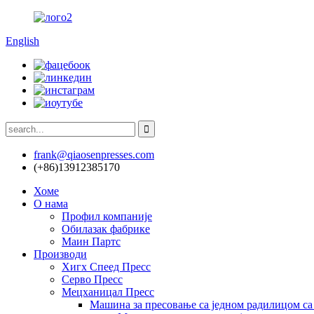
English
frank@qiaosenpresses.com
(+86)13912385170
Хоме
О нама
Профил компаније
Обилазак фабрике
Маин Партс
Производи
Хигх Спеед Пресс
Серво Пресс
Мецханицал Пресс
Машина за пресовање са једном радилицом с