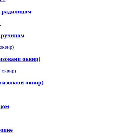
м радилицом
м ручицом
изовани оквир)
тизовани оквир)
ицом
рзине