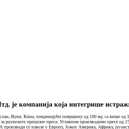
д. је компанија која интегрише истражи
н, Вуки, Кина, покривајући површину од 100 му, са више од 1
за различите прецизне преса. Углавном производимо пресе од 15
 А производи се извозе у Европу, Јужну Америку, Африку, југоис