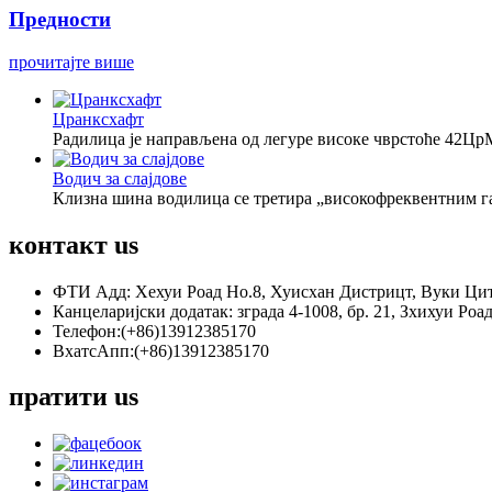
Предности
прочитајте више
Цранксхафт
Радилица је направљена од легуре високе чврстоће 42ЦрМо
Водич за слајдове
Клизна шина водилица се третира „високофреквентним г
контакт
us
ФТИ Адд: Хехуи Роад Но.8, Хуисхан Дистрицт, Вуки Цит
Канцеларијски додатак: зграда 4-1008, бр. 21, Зхихуи Роа
Телефон:(+86)13912385170
ВхатсАпп:(+86)13912385170
пратити
us