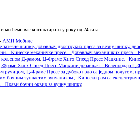
и ми ћемо вас контактирати у року од 24 сата.
-
АМП Мобиле
 затезне шипке, добављач двоструких преса за везну шипку, двос
ини、Кинеске механичке пресе、Добављач механичких преса、Кин
м кољеном Д-рамом
,
Ц-Фраме Хигх Спеед Пресс Мацхине、Кине
Ц-Фраме Хигх Спеед Пресс Мацхине добављач、Велепродаја Ц-
ом ручицом, Ц-Фраме Пресе за дубоко грло са једном полугом, п
авим бочним зупчастим зупчаником、Кинески рам са ексцентрич
а、Прави бочни оквир за вучну шипку
,