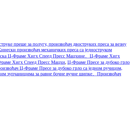
труке преше за полугу, произвођач двоструких преса за везну
ески произвођач механичких преса са једноструком
ска Ц-Фраме Хигх Спеед Пресс Мацхине、Ц-Фраме Хигх
Фраме Хигх Спеед Пресс Мацхи
,
Ц-Фраме Пресе за дубоко грло
роизвођач Ц-Фраме Пресе за дубоко грло са једном ручицом,
ним зупчаницима за равне бочне вучне шипке、Произвођач