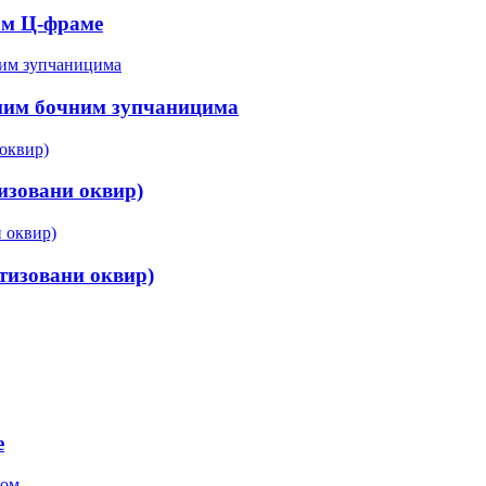
цом Ц-фраме
вним бочним зупчаницима
изовани оквир)
тизовани оквир)
е