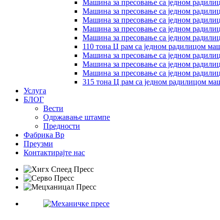
Машина за пресовање са једном радилиц
Машина за пресовање са једном радилиц
Машина за пресовање са једном радилиц
Машина за пресовање са једном радилиц
Машина за пресовање са једном радилиц
110 тона Ц рам са једном радилицом ма
Машина за пресовање са једном радилиц
Машина за пресовање са једном радилиц
Машина за пресовање са једном радилиц
315 тона Ц рам са једном радилицом ма
Услуга
БЛОГ
Вести
Одржавање штампе
Предности
Фабрика Вр
Преузми
Контактирајте нас