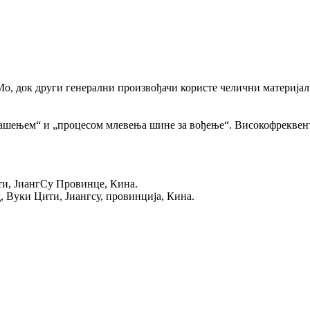
, док други генерални произвођачи користе челични материјал 45 
ашењем“ и „процесом млевења шине за вођење“. Високофреквент
и, ЈиангСу Провинце, Кина.
д, Вуки Цити, Јиангсу, провинција, Кина.