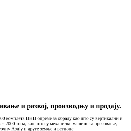
вање и развој, производњу и продају.
00 комплета ЦНЦ опреме за обраду као што су вертикални и
 ~ 2000 тона, као што су механичке машине за пресовање,
точну Азију и друге земље и регионе.