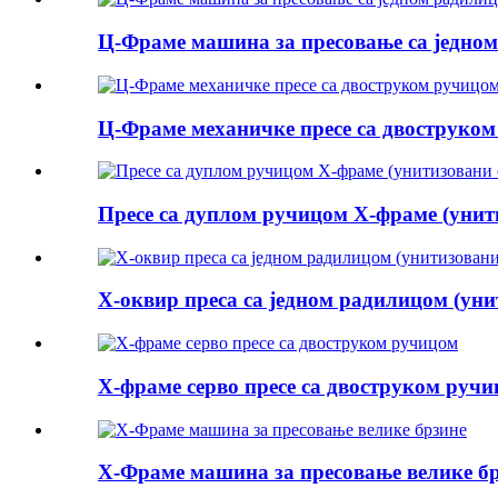
Ц-Фраме машина за пресовање са једно
Ц-Фраме механичке пресе са двоструко
Пресе са дуплом ручицом Х-фраме (унит
Х-оквир преса са једном радилицом (уни
Х-фраме серво пресе са двоструком руч
Х-Фраме машина за пресовање велике б