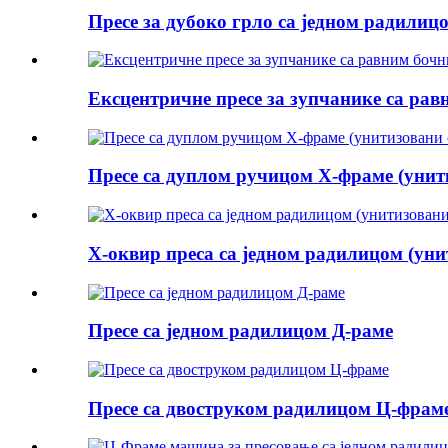
Пресе за дубоко грло са једном радили
Ексцентричне пресе за зупчанике са ра
Пресе са дуплом ручицом Х-фраме (унит
Х-оквир преса са једном радилицом (уни
Пресе са једном радилицом Д-раме
Пресе са двоструком радилицом Ц-фрам