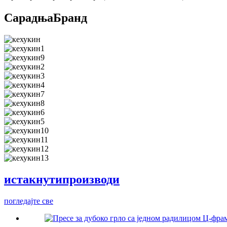
Сарадња
Бранд
истакнути
производи
погледајте све