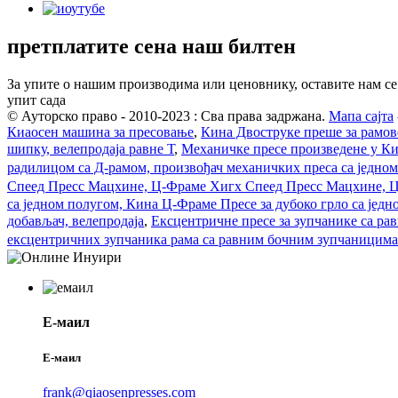
претплатите се
на наш билтен
За упите о нашим производима или ценовнику, оставите нам се 
упит сада
© Ауторско право - 2010-2023 : Сва права задржана.
Мапа сајта
Киаосен машина за пресовање
,
Кина Двоструке преше за рамове
шипку, велепродаја равне Т
,
Механичке пресе произведене у К
радилицом са Д-рамом, произвођач механичких преса са једно
Спеед Пресс Мацхине, Ц-Фраме Хигх Спеед Пресс Мацхине, 
са једном полугом, Кина Ц-Фраме Пресе за дубоко грло са једн
добављач, велепродаја
,
Ексцентричне пресе за зупчанике са р
ексцентричних зупчаника рама са равним бочним зупчаницим
Е-маил
Е-маил
frank@qiaosenpresses.com