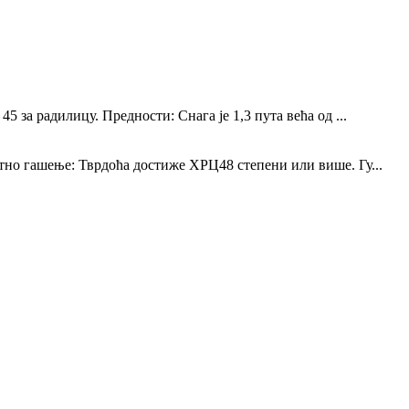
за радилицу. Предности: Снага је 1,3 пута већа од ...
но гашење: Тврдоћа достиже ХРЦ48 степени или више. Гу...