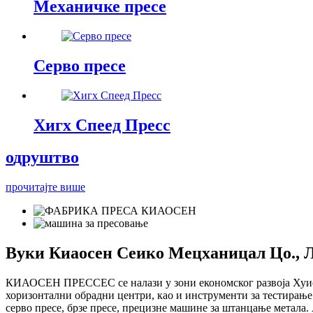
Механичке пресе
Серво пресе
Хигх Спеед Пресс
о
друштво
прочитајте више
Вуки Киаосен Сеико Мецханицал Цо., Лт
КИАОСЕН ПРЕССЕС се налази у зони економског развоја Хуисха
хоризонтални обрадни центри, као и инструменти за тестирање 
серво пресе, брзе пресе, прецизне машине за штанцање метала.